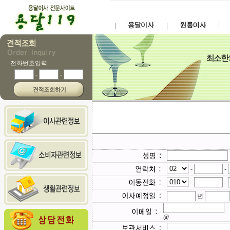
전화번호입력
-
-
-
-
-
-
년
@